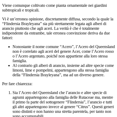
Viene comunque coltivato come pianta ornamentale nei giardini
subtropicali e tropicali.
Vi è un’erronea opinione, discretamente diffusa, secondo la quale la
“Flindersia Brayleyana” sia più strettamente legata agli alberi di
arancio piuttosto che agli aceri. La verità è che è totalmente
indipendente da entrambe, tale erronea convinzione deriva da due
fattori:
Nonostante il nome comune “Acero”, l’Acero del Queensland
non è correlato agli aceri del genere Acer, come l’Acero rosso
o l’Acero argentato, poiché non appartiene alla loro stessa
famiglia.
Al contrario gli alberi di arancio, insieme ad altre specie come
limoni, lime e pompelmi, appartengono alla stessa famiglia
della “Flindersia Brayleyana”, ma ad un diverso genere.
Per fare chiarezza:
Sia l’Acero del Queensland che l’arancio e altre specie di
agrumi appartengono alla famiglia delle Rutaceae ma, mentre
il primo fa parte del sottogenere “Flindersia”, l’arancio e tutti
gli altri appartengono invece al genere “Citrus”. Questi generi
sono distinti e non hanno una stretta parentela, per tanto non
sono accomunabili.