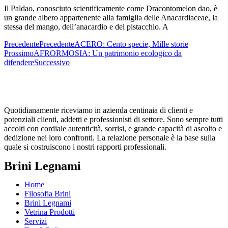
Il Paldao, conosciuto scientificamente come Dracontomelon dao, è
un grande albero appartenente alla famiglia delle Anacardiaceae, la
stessa del mango, dell’anacardio e del pistacchio. A
Precedente
Precedente
ACERO: Cento specie, Mille storie
Prossimo
AFRORMOSIA: Un patrimonio ecologico da
difendere
Successivo
Quotidianamente riceviamo in azienda centinaia di clienti e
potenziali clienti, addetti e professionisti di settore. Sono sempre tutti
accolti con cordiale autenticità, sorrisi, e grande capacità di ascolto e
dedizione nei loro confronti. La relazione personale è la base sulla
quale si costruiscono i nostri rapporti professionali.
Brini Legnami
Home
Filosofia Brini
Brini Legnami
Vetrina Prodotti
Servizi