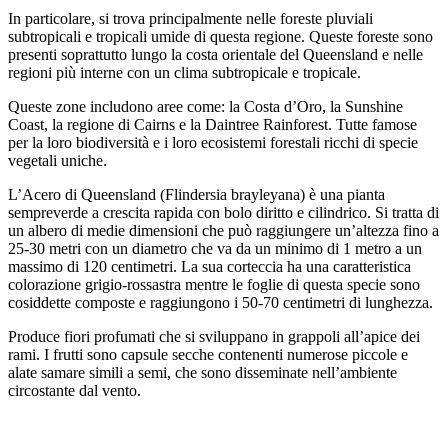
In particolare, si trova principalmente nelle foreste pluviali
subtropicali e tropicali umide di questa regione. Queste foreste sono
presenti soprattutto lungo la costa orientale del Queensland e nelle
regioni più interne con un clima subtropicale e tropicale.
Queste zone includono aree come: la Costa d’Oro, la Sunshine
Coast, la regione di Cairns e la Daintree Rainforest. Tutte famose
per la loro biodiversità e i loro ecosistemi forestali ricchi di specie
vegetali uniche.
L’Acero di Queensland (Flindersia brayleyana) è una pianta
sempreverde a crescita rapida con bolo diritto e cilindrico. Si tratta di
un albero di medie dimensioni che può raggiungere un’altezza fino a
25-30 metri con un diametro che va da un minimo di 1 metro a un
massimo di 120 centimetri. La sua corteccia ha una caratteristica
colorazione grigio-rossastra mentre le foglie di questa specie sono
cosiddette composte e raggiungono i 50-70 centimetri di lunghezza.
Produce fiori profumati che si sviluppano in grappoli all’apice dei
rami. I frutti sono capsule secche contenenti numerose piccole e
alate samare simili a semi, che sono disseminate nell’ambiente
circostante dal vento.