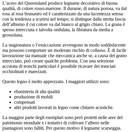
L’acero del Queensland produce legname decorativo di buona
qualità, di colore rosso-marrone. Il durame, di natura porosa, va dal
rosa al rosa brunastro ed è caratterizzato da una lucentezza setosa
con la tendenza a scurirsi nel tempo; si distingue dalla stretta fascia
dell’alburno il cui colore va dal bianco al grigio chiaro. La grana è
spesso intrecciata e talvolta ondulata, la fibratura da media a
grossolana.
La stagionatura o l’essiccazione avvengono in modo soddisfacente
ma possono comportare un moderato rischio di collasso. È di facile
lavorazione sia manuale che meccanica anche se, a causa del grano
intrecciato, può creare qualche problema. Con una selezione
accurata di tronchi particolari è possibile ricavare dei tranciati
occhiolinati e marezzati.
Questo legno è molto apprezzato. I maggiori utilizzi sono:
ebanisteria di alta qualità
produzione di mobili
compensati
altri prodotti lavorati in legno come chitarre acustiche.
La maggior parte degli esemplari sono però protetti nelle aree del
patrimonio mondiale e i tentativi di coltivare l’albero nelle
piantagioni sono falliti. Per questo motivo il legname scarseggia.