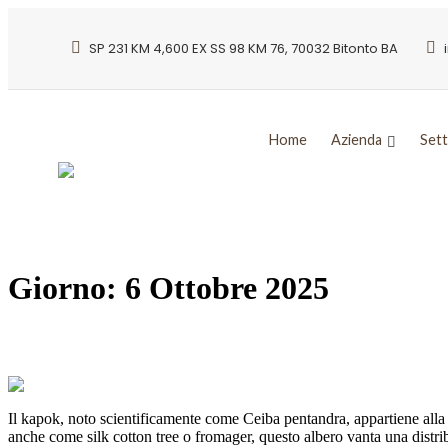
SP 231 KM 4,600 EX SS 98 KM 76, 70032 Bitonto BA
Home
Azienda
Sett
Giorno:
6 Ottobre 2025
KAPOK: gigante tropicale della fibra legg
Il kapok, noto scientificamente come Ceiba pentandra, appartiene alla
anche come silk cotton tree o fromager, questo albero vanta una distri