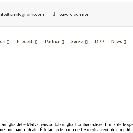
info@brinilegnami.com
Lavora con noi
ori
Prodotti
Partner
Servizi
DPP
News
era
 famiglia delle Malvaceae, sottofamiglia Bombacoideae. È una delle spec
buzione pantropicale. È infatti originario dell’America centrale e merid