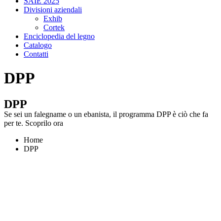
SAIE 2025
Divisioni aziendali
Exhib
Cortek
Enciclopedia del legno
Catalogo
Contatti
DPP
DPP
Se sei un falegname o un ebanista, il programma DPP è ciò che fa
per te. Scoprilo ora
Home
DPP