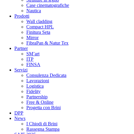
Case cinematografiche
Nautica
Prodotti
Wall cladding
Compact HPL
Finitura Seta
Mirror
FibraPan & Natur Tex
Partner
SM’art
ITP
FINSA
Servizi
Consulenza Dedicata
Lavorazioni
Logistica
Fidelity
Partnership
Free & Online
Progetta con Brini
DPP
News
I Chiodi di Brini
Rassegna Stampa