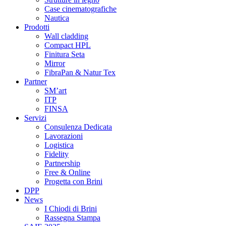
Case cinematografiche
Nautica
Prodotti
Wall cladding
Compact HPL
Finitura Seta
Mirror
FibraPan & Natur Tex
Partner
SM’art
ITP
FINSA
Servizi
Consulenza Dedicata
Lavorazioni
Logistica
Fidelity
Partnership
Free & Online
Progetta con Brini
DPP
News
I Chiodi di Brini
Rassegna Stampa