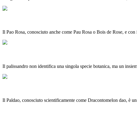
PAO ROSA: L’albero aromatico dell’Amazzonia
Il Pao Rosa, conosciuto anche come Pau Rosa o Bois de Rose, e con il 
PALISSANDRO: il Re dei legni pregiati
Il palissandro non identifica una singola specie botanica, ma un insi
PALDAO: il gigante tropicale dal legno elegante
Il Paldao, conosciuto scientificamente come Dracontomelon dao, è un g
Precedente
Precedente
Scheda prodotto: NOCE NAZIONALE
Prossimo
ABALÈ: Il tesoro dell’Africa tropicale
Successivo