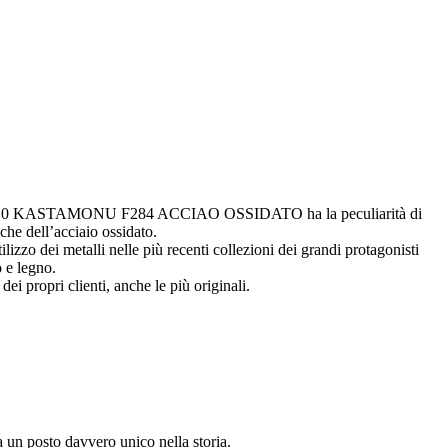
nato 6/10 KASTAMONU F284 ACCIAO OSSIDATO ha la peculiarità di
che dell’acciaio ossidato.
izzo dei metalli nelle più recenti collezioni dei grandi protagonisti
o e legno.
i propri clienti, anche le più originali.
a un posto davvero unico nella storia.