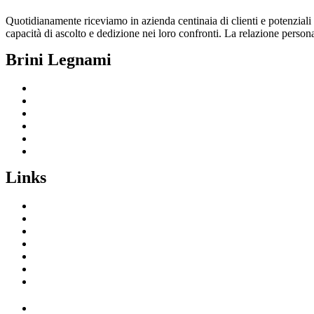
Quotidianamente riceviamo in azienda centinaia di clienti e potenziali cl
capacità di ascolto e dedizione nei loro confronti. La relazione personal
Brini Legnami
Home
Filosofia Brini
Brini Legnami
Vetrina Prodotti
Servizi
Free&Online
Links
I Chiodi di Brini
Enciclopedia del legno
Gallery
DPP
Privacy Policy
Cookie Policy
Lavora con noi