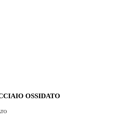
ri
Prodotti
Partner
Servizi
News
DPP
SAIE 2025
CCIAIO OSSIDATO
ATO