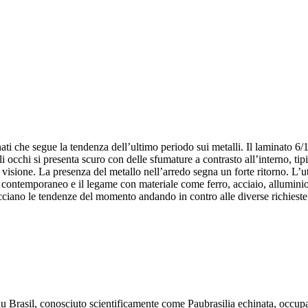
ti che segue la tendenza dell’ultimo periodo sui metalli. Il lami
cchi si presenta scuro con delle sfumature a contrasto all’interno, tipi
sione. La presenza del metallo nell’arredo segna un forte ritorno. L’util
gn contemporaneo e il legame con materiale come ferro, acciaio, allumini
ciano le tendenze del momento andando in contro alle diverse richieste de
Pau Brasil, conosciuto scientificamente come Paubrasilia echinata, occup