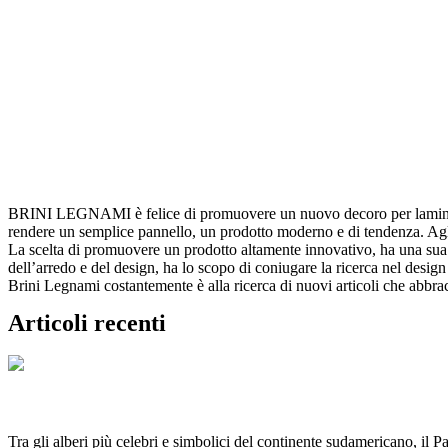
BRINI LEGNAMI è felice di promuovere un nuovo decoro per lamina
rendere un semplice pannello, un prodotto moderno e di tendenza. Agli o
La scelta di promuovere un prodotto altamente innovativo, ha una sua vi
dell’arredo e del design, ha lo scopo di coniugare la ricerca nel desi
Brini Legnami costantemente è alla ricerca di nuovi articoli che abbrac
Articoli recenti
PAU BRASIL: Albero simbolo del Brasile
Tra gli alberi più celebri e simbolici del continente sudamericano, il 