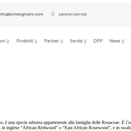
info@brinilegnami.com
Lavora con noi
ori
Prodotti
Partner
Servizi
DPP
News
 millenarie
 una specie arborea appartenente alla famiglia delle Rosaceae. È l’un
, in inglese “African Redwood” o “East African Rosewood”, e in swahili