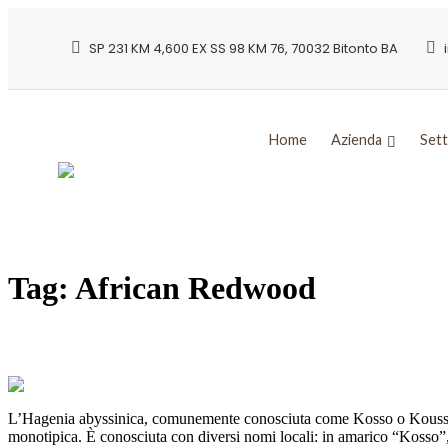
SP 231 KM 4,600 EX SS 98 KM 76, 70032 Bitonto BA
Home
Azienda
Sett
Tag:
African Redwood
KOSSO: la specie afromontana dalle virtù
L’Hagenia abyssinica, comunemente conosciuta come Kosso o Kousso, è
monotipica. È conosciuta con diversi nomi locali: in amarico “Kosso”