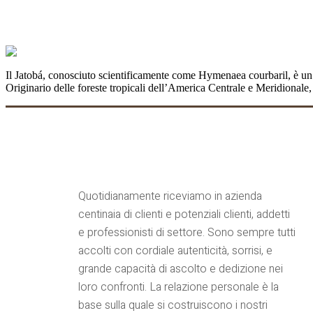
JATOBÀ: tesoro ecologico e culturale del
Il Jatobá, conosciuto scientificamente come Hymenaea courbaril, è un a
Originario delle foreste tropicali dell’America Centrale e Meridionale,
Quotidianamente riceviamo in azienda
centinaia di clienti e potenziali clienti, addetti
e professionisti di settore. Sono sempre tutti
accolti con cordiale autenticità, sorrisi, e
grande capacità di ascolto e dedizione nei
loro confronti. La relazione personale è la
base sulla quale si costruiscono i nostri