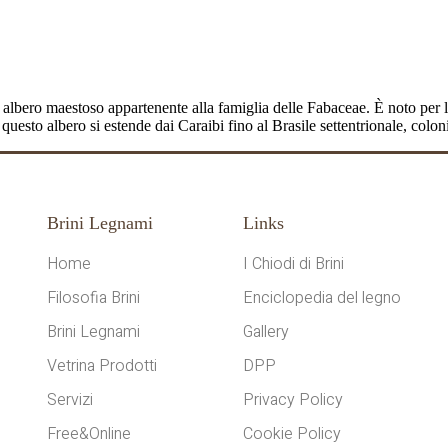
l’America Latina
lbero maestoso appartenente alla famiglia delle Fabaceae. È noto per la s
 questo albero si estende dai Caraibi fino al Brasile settentrionale, co
Brini Legnami
Links
Home
I Chiodi di Brini
Filosofia Brini
Enciclopedia del legno
Brini Legnami
Gallery
Vetrina Prodotti
DPP
Servizi
Privacy Policy
Free&Online
Cookie Policy