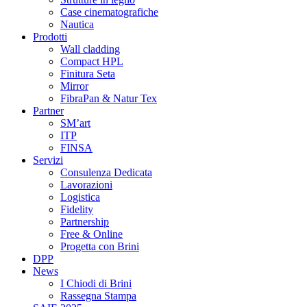
Case cinematografiche
Nautica
Prodotti
Wall cladding
Compact HPL
Finitura Seta
Mirror
FibraPan & Natur Tex
Partner
SM’art
ITP
FINSA
Servizi
Consulenza Dedicata
Lavorazioni
Logistica
Fidelity
Partnership
Free & Online
Progetta con Brini
DPP
News
I Chiodi di Brini
Rassegna Stampa