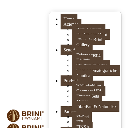
Home
Azienda
Brini Legnami
Evoluzione Brini
Filosofia Brini
Gallery
Settori
Falegnameria
Edilizia
Strutture in legno
Case cinematografiche
Nautica
Prodotti
Wall cladding
Compact HPL
Finitura Seta
Mirror
FibraPan & Natur Tex
Partner
SM’art
ITP
FINSA