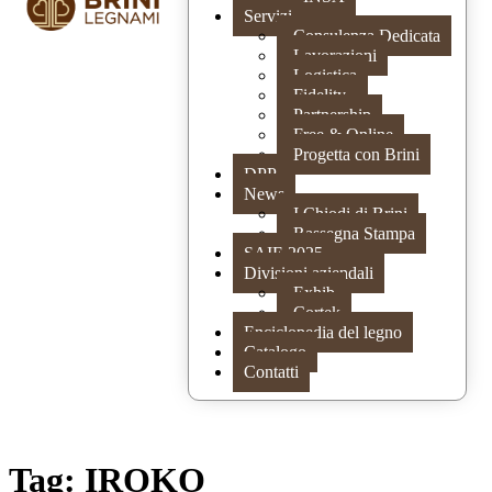
Servizi
Consulenza Dedicata
Lavorazioni
Logistica
Fidelity
Partnership
Free & Online
Progetta con Brini
DPP
News
I Chiodi di Brini
Rassegna Stampa
SAIE 2025
Divisioni aziendali
Exhib
Cortek
Enciclopedia del legno
Catalogo
Contatti
Tag:
IROKO