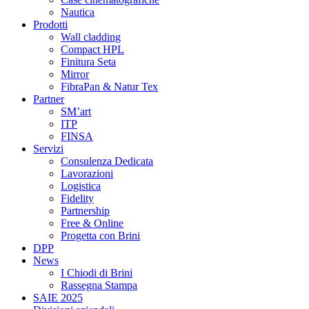
Nautica
Prodotti
Wall cladding
Compact HPL
Finitura Seta
Mirror
FibraPan & Natur Tex
Partner
SM’art
ITP
FINSA
Servizi
Consulenza Dedicata
Lavorazioni
Logistica
Fidelity
Partnership
Free & Online
Progetta con Brini
DPP
News
I Chiodi di Brini
Rassegna Stampa
SAIE 2025