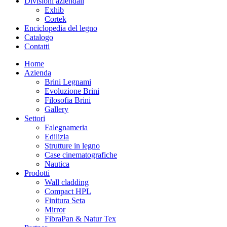
Divisioni aziendali
Exhib
Cortek
Enciclopedia del legno
Catalogo
Contatti
Home
Azienda
Brini Legnami
Evoluzione Brini
Filosofia Brini
Gallery
Settori
Falegnameria
Edilizia
Strutture in legno
Case cinematografiche
Nautica
Prodotti
Wall cladding
Compact HPL
Finitura Seta
Mirror
FibraPan & Natur Tex