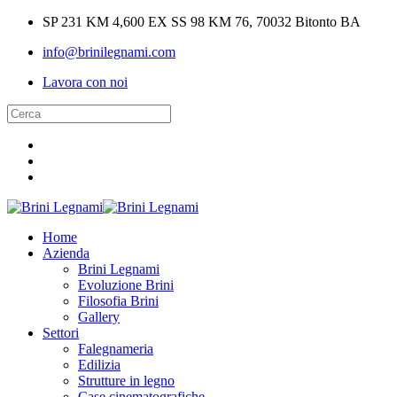
SP 231 KM 4,600 EX SS 98 KM 76, 70032 Bitonto BA
info@brinilegnami.com
Lavora con noi
Home
Azienda
Brini Legnami
Evoluzione Brini
Filosofia Brini
Gallery
Settori
Falegnameria
Edilizia
Strutture in legno
Case cinematografiche