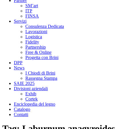
Partner
SM’art
ITP
FINSA
Servizi
Consulenza Dedicata
Lavorazioni
Logistica
Fidelity
Partnership
Free & Online
Progetta con Brini
DPP
News
I Chiodi di Brini
Rassegna Stampa
SAIE 2025
Divisioni aziendali
Exhib
Cortek
Enciclopedia del legno
Catalogo
Contatti
Tag:
Laburnum anagyroides