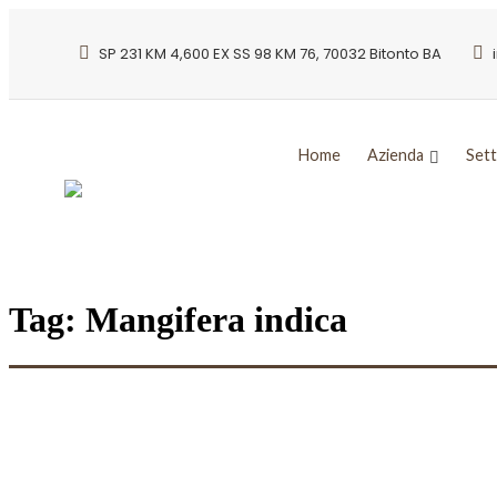
SP 231 KM 4,600 EX SS 98 KM 76, 70032 Bitonto BA
Home
Azienda
Sett
Tag:
Mangifera indica