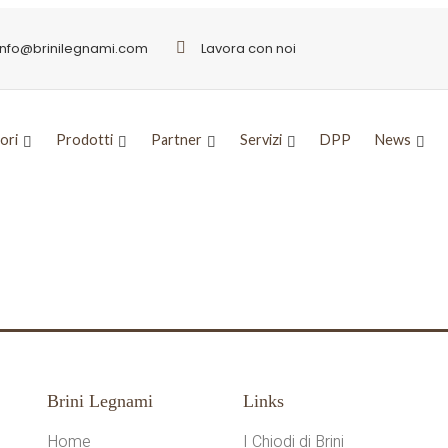
info@brinilegnami.com
Lavora con noi
ori
Prodotti
Partner
Servizi
DPP
News
Brini Legnami
Links
Home
I Chiodi di Brini