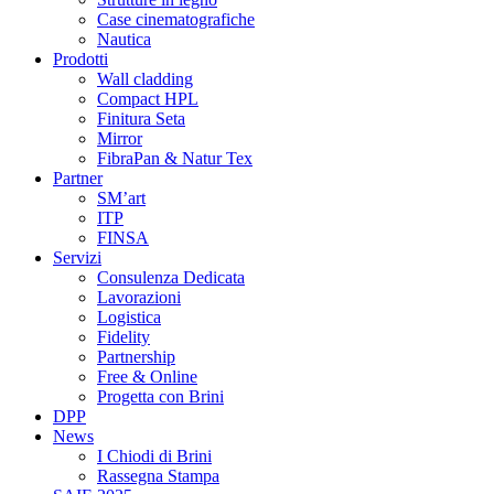
Case cinematografiche
Nautica
Prodotti
Wall cladding
Compact HPL
Finitura Seta
Mirror
FibraPan & Natur Tex
Partner
SM’art
ITP
FINSA
Servizi
Consulenza Dedicata
Lavorazioni
Logistica
Fidelity
Partnership
Free & Online
Progetta con Brini
DPP
News
I Chiodi di Brini
Rassegna Stampa