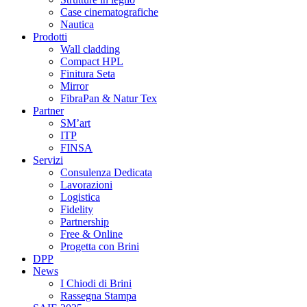
Case cinematografiche
Nautica
Prodotti
Wall cladding
Compact HPL
Finitura Seta
Mirror
FibraPan & Natur Tex
Partner
SM’art
ITP
FINSA
Servizi
Consulenza Dedicata
Lavorazioni
Logistica
Fidelity
Partnership
Free & Online
Progetta con Brini
DPP
News
I Chiodi di Brini
Rassegna Stampa