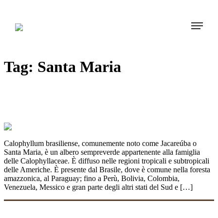
Tag:
Santa Maria
JACAREUBA: dal cuore dell’Amazzonia
alla cosmetica moderna
Calophyllum brasiliense, comunemente noto come Jacareúba o
Santa Maria, è un albero sempreverde appartenente alla famiglia
delle Calophyllaceae. È diffuso nelle regioni tropicali e subtropicali
delle Americhe. È presente dal Brasile, dove è comune nella foresta
amazzonica, al Paraguay; fino a Perù, Bolivia, Colombia,
Venezuela, Messico e gran parte degli altri stati del Sud e […]