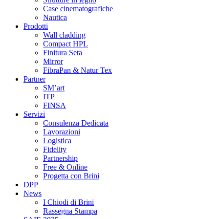
Case cinematografiche
Nautica
Prodotti
Wall cladding
Compact HPL
Finitura Seta
Mirror
FibraPan & Natur Tex
Partner
SM’art
ITP
FINSA
Servizi
Consulenza Dedicata
Lavorazioni
Logistica
Fidelity
Partnership
Free & Online
Progetta con Brini
DPP
News
I Chiodi di Brini
Rassegna Stampa