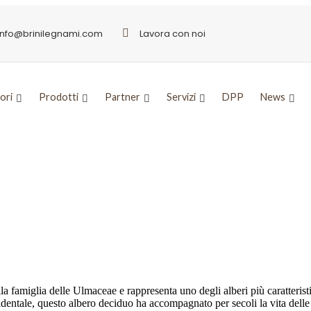
info@brinilegnami.com
Lavora con noi
ori
Prodotti
Partner
Servizi
DPP
News
ione contadina
 famiglia delle Ulmaceae e rappresenta uno degli alberi più caratteristi
cidentale, questo albero deciduo ha accompagnato per secoli la vita del