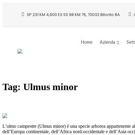
SP 231 KM 4,600 EX SS 98 KM 76, 70032 Bitonto BA
Home
Azienda
Sett
Tag:
Ulmus minor
OLMO CAMPESTRE: Simbolo della tradiz
L’olmo campestre (Ulmus minor) è una specie arborea appartenente alla
dell’Europa continentale, dell’Africa nord-occidentale e dell’Asia oc