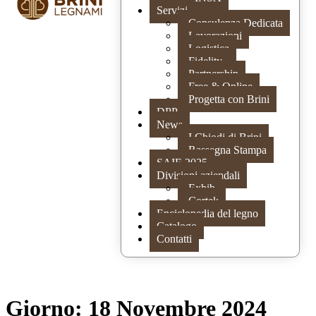
Servizi
Consulenza Dedicata
Lavorazioni
Logistica
Fidelity
Partnership
Free & Online
Progetta con Brini
DPP
News
I Chiodi di Brini
Rassegna Stampa
SAIE 2025
Divisioni aziendali
Exhib
Cortek
Enciclopedia del legno
Catalogo
Contatti
Giorno:
18 Novembre 2024