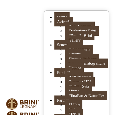
Home
Azienda
Brini Legnami
Evoluzione Brini
Filosofia Brini
Gallery
Settori
Falegnameria
Edilizia
Strutture in legno
Case cinematografiche
Nautica
Prodotti
Wall cladding
Compact HPL
Finitura Seta
Mirror
FibraPan & Natur Tex
Partner
SM’art
ITP
FINSA