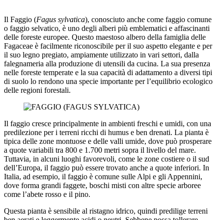
Il Faggio (
Fagus sylvatica
), conosciuto anche come faggio comune
o faggio selvatico, è uno degli alberi più emblematici e affascinanti
delle foreste europee. Questo maestoso albero della famiglia delle
Fagaceae è facilmente riconoscibile per il suo aspetto elegante e per
il suo legno pregiato, ampiamente utilizzato in vari settori, dalla
falegnameria alla produzione di utensili da cucina. La sua presenza
nelle foreste temperate e la sua capacità di adattamento a diversi tipi
di suolo lo rendono una specie importante per l’equilibrio ecologico
delle regioni forestali.
Il faggio cresce principalmente in ambienti freschi e umidi, con una
predilezione per i terreni ricchi di humus e ben drenati. La pianta è
tipica delle zone montuose e delle valli umide, dove può prosperare
a quote variabili tra 800 e 1.700 metri sopra il livello del mare.
Tuttavia, in alcuni luoghi favorevoli, come le zone costiere o il sud
dell’Europa, il faggio può essere trovato anche a quote inferiori. In
Italia, ad esempio, il faggio è comune sulle Alpi e gli Appennini,
dove forma grandi faggete, boschi misti con altre specie arboree
come l’abete rosso e il pino.
Questa pianta è sensibile al ristagno idrico, quindi predilige terreni
ben aerati e leggermente acidi o neutri. Sebbene possa tollerare