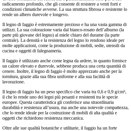
radicamento profondo, che gli consente di resistere a venti forti e
condizioni climatiche avverse. La sua struttura fibrosa e resistente lo
rende un albero durevole e longevo.
Il legno di faggio è estremamente prezioso e ha una vasta gamma di
utilizzi. La sua colorazione varia dal bianco-rosato dell’alburno (la
parte più giovane del legno) al miele chiaro del durame (la parte
centrale). La densità e la resistenza del legno lo rendono ideale per
molte applicazioni, come la produzione di mobili, sedie, utensili da
cucina e oggetti di falegnameria.
Il faggio è utilizzato anche come legna da ardere, in quanto fornisce
un calore elevato e durevole, sebbene produca una certa quantità di
cenere. Inoltre, il legno di faggio è molto apprezzato anche per la
tornitura, grazie alla sua fibra uniforme e alla sua facilità di
lavorazione.
Il legno di faggio ha un peso specifico che varia tra 0,6 e 0,9 g/cm³,
il che lo rende uno dei legni più pesanti e resistenti tra le specie
europee. Questa caratteristica gli conferisce una straordinaria
durabilità e resistenza all’usura, ma anche una notevole compattezza,
che lo rende ideale per la costruzione di mobili di alta qualità e
oggetti che richiedono resistenza meccanica.
Oltre alle sue qualità botaniche e utilitarie, il faggio ha un forte