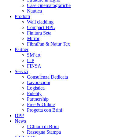
Case cinematografiche
Nautica
Prodotti
Wall cladding
Compact HPL
Finitura Seta
Mirror
FibraPan & Natur Tex
Partner
SM’art
ITP
FINSA
Servizi
Consulenza Dedicata
Lavorazioni
Logistica
Fidelity
Partnership
Free & Online
Progetta con Brini
DPP
News
I Chiodi di Brini
Rassegna Stampa