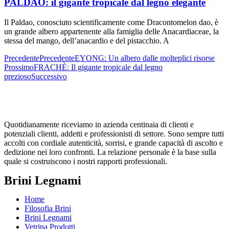
PALDAO: il gigante tropicale dal legno elegante
Il Paldao, conosciuto scientificamente come Dracontomelon dao, è
un grande albero appartenente alla famiglia delle Anacardiaceae, la
stessa del mango, dell’anacardio e del pistacchio. A
Precedente
Precedente
EYONG: Un albero dalle molteplici risorse
Prossimo
FRACHÈ: Il gigante tropicale dal legno
prezioso
Successivo
Quotidianamente riceviamo in azienda centinaia di clienti e
potenziali clienti, addetti e professionisti di settore. Sono sempre tutti
accolti con cordiale autenticità, sorrisi, e grande capacità di ascolto e
dedizione nei loro confronti. La relazione personale è la base sulla
quale si costruiscono i nostri rapporti professionali.
Brini Legnami
Home
Filosofia Brini
Brini Legnami
Vetrina Prodotti