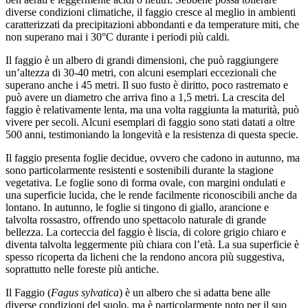
diverse condizioni climatiche, il faggio cresce al meglio in ambienti
caratterizzati da precipitazioni abbondanti e da temperature miti, che
non superano mai i 30°C durante i periodi più caldi.
Il faggio è un albero di grandi dimensioni, che può raggiungere
un’altezza di 30-40 metri, con alcuni esemplari eccezionali che
superano anche i 45 metri. Il suo fusto è diritto, poco rastremato e
può avere un diametro che arriva fino a 1,5 metri. La crescita del
faggio è relativamente lenta, ma una volta raggiunta la maturità, può
vivere per secoli. Alcuni esemplari di faggio sono stati datati a oltre
500 anni, testimoniando la longevità e la resistenza di questa specie.
Il faggio presenta foglie decidue, ovvero che cadono in autunno, ma
sono particolarmente resistenti e sostenibili durante la stagione
vegetativa. Le foglie sono di forma ovale, con margini ondulati e
una superficie lucida, che le rende facilmente riconoscibili anche da
lontano. In autunno, le foglie si tingono di giallo, arancione e
talvolta rossastro, offrendo uno spettacolo naturale di grande
bellezza. La corteccia del faggio è liscia, di colore grigio chiaro e
diventa talvolta leggermente più chiara con l’età. La sua superficie è
spesso ricoperta da licheni che la rendono ancora più suggestiva,
soprattutto nelle foreste più antiche.
Il Faggio (
Fagus sylvatica
) è un albero che si adatta bene alle
diverse condizioni del suolo, ma è particolarmente noto per il suo