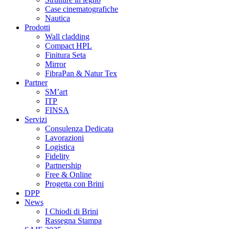
Case cinematografiche
Nautica
Prodotti
Wall cladding
Compact HPL
Finitura Seta
Mirror
FibraPan & Natur Tex
Partner
SM’art
ITP
FINSA
Servizi
Consulenza Dedicata
Lavorazioni
Logistica
Fidelity
Partnership
Free & Online
Progetta con Brini
DPP
News
I Chiodi di Brini
Rassegna Stampa