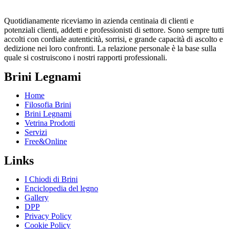
Quotidianamente riceviamo in azienda centinaia di clienti e
potenziali clienti, addetti e professionisti di settore. Sono sempre tutti
accolti con cordiale autenticità, sorrisi, e grande capacità di ascolto e
dedizione nei loro confronti. La relazione personale è la base sulla
quale si costruiscono i nostri rapporti professionali.
Brini Legnami
Home
Filosofia Brini
Brini Legnami
Vetrina Prodotti
Servizi
Free&Online
Links
I Chiodi di Brini
Enciclopedia del legno
Gallery
DPP
Privacy Policy
Cookie Policy