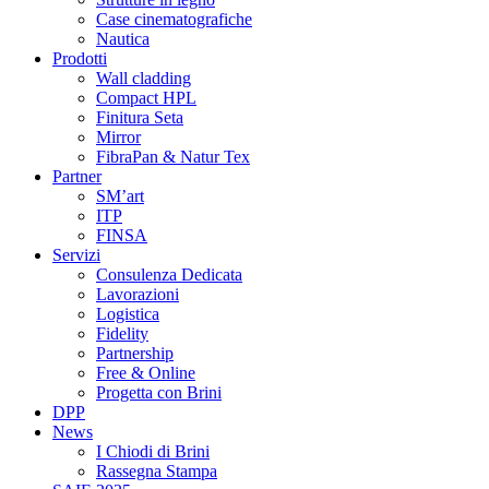
Case cinematografiche
Nautica
Prodotti
Wall cladding
Compact HPL
Finitura Seta
Mirror
FibraPan & Natur Tex
Partner
SM’art
ITP
FINSA
Servizi
Consulenza Dedicata
Lavorazioni
Logistica
Fidelity
Partnership
Free & Online
Progetta con Brini
DPP
News
I Chiodi di Brini
Rassegna Stampa