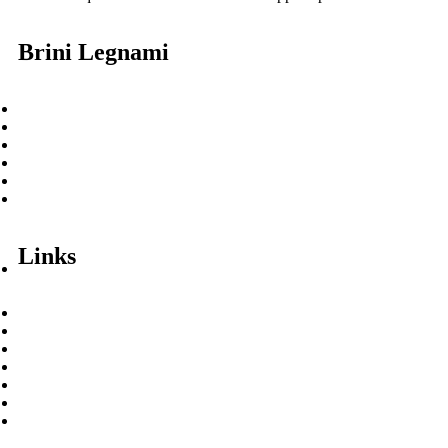
Brini Legnami
Home
Filosofia Brini
Brini Legnami
Vetrina Prodotti
Servizi
Free&Online
Links
I Chiodi di Brini
Enciclopedia del legno
Gallery
DPP
Privacy Policy
Cookie Policy
Lavora con noi