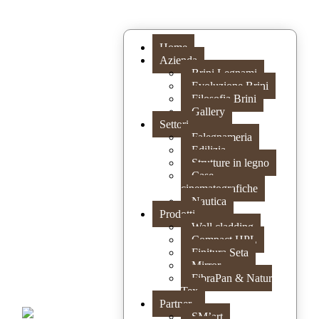
Home
Azienda
Brini Legnami
Evoluzione Brini
Filosofia Brini
Gallery
Settori
Falegnameria
Edilizia
Strutture in legno
Case
cinematografiche
Nautica
Prodotti
Wall cladding
Compact HPL
Finitura Seta
Mirror
FibraPan & Natur
Tex
Partner
SM’art