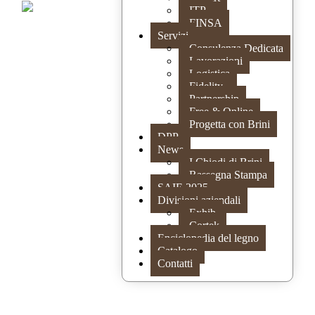
ITP
FINSA
Servizi
Consulenza Dedicata
Lavorazioni
Logistica
Fidelity
Partnership
Free & Online
Progetta con Brini
DPP
News
I Chiodi di Brini
Rassegna Stampa
SAIE 2025
Divisioni aziendali
Exhib
Cortek
Enciclopedia del legno
Catalogo
Contatti