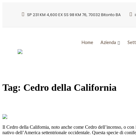
SP 231 KM 4,600 EX SS 98 KM 76, 70032 Bitonto BA
Home
Azienda
Sett
Tag:
Cedro della California
CEDRO DELLA CALIFORNIA: L’albero de
Il Cedro della California, noto anche come Cedro dell’incenso, o con
nativo dell’America settentrionale occidentale. Questa specie di conife