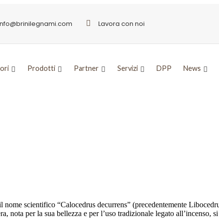
info@brinilegnami.com
Lavora con noi
ori
Prodotti
Partner
Servizi
DPP
News
ll’incenso
 il nome scientifico “Calocedrus decurrens” (precedentemente Libocedrus
ra, nota per la sua bellezza e per l’uso tradizionale legato all’incenso,