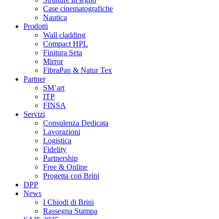
Case cinematografiche
Nautica
Prodotti
Wall cladding
Compact HPL
Finitura Seta
Mirror
FibraPan & Natur Tex
Partner
SM’art
ITP
FINSA
Servizi
Consulenza Dedicata
Lavorazioni
Logistica
Fidelity
Partnership
Free & Online
Progetta con Brini
DPP
News
I Chiodi di Brini
Rassegna Stampa