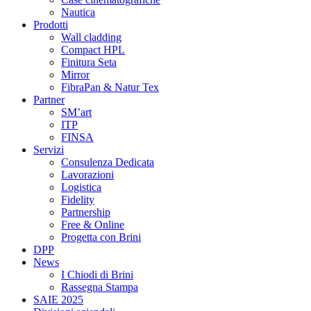
Nautica
Prodotti
Wall cladding
Compact HPL
Finitura Seta
Mirror
FibraPan & Natur Tex
Partner
SM’art
ITP
FINSA
Servizi
Consulenza Dedicata
Lavorazioni
Logistica
Fidelity
Partnership
Free & Online
Progetta con Brini
DPP
News
I Chiodi di Brini
Rassegna Stampa
SAIE 2025