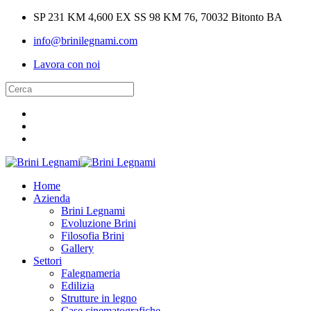
SP 231 KM 4,600 EX SS 98 KM 76, 70032 Bitonto BA
info@brinilegnami.com
Lavora con noi
Home
Azienda
Brini Legnami
Evoluzione Brini
Filosofia Brini
Gallery
Settori
Falegnameria
Edilizia
Strutture in legno
Case cinematografiche