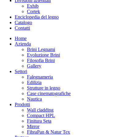
Divisioni aziendali
Exhib
Cortek
Enciclopedia del legno
Catalogo
Contatti
Home
Azienda
Brini Legnami
Evoluzione Brini
Filosofia Brini
Gallery
Settori
Falegnameria
Edilizia
Strutture in legno
Case cinematografiche
Nautica
Prodotti
Wall cladding
Compact HPL
Finitura Seta
Mirror
FibraPan & Natur Tex