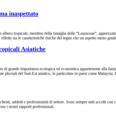
a inaspettato
lbero tropicale, membro della famiglia delle “Lauraceae”, apprezzato per
flette sia le caratteristiche fisiche del legno che un aspetto meno gr
opicali Asiatiche
ro di grande importanza ecologica ed economica appartenente alla famig
ste pluviali del Sud-Est asiatico, in particolare in paesi come Malaysia,
ienti, addetti e professionisti di settore. Sono sempre tutti accolti con c
ono i nostri rapporti professionali.