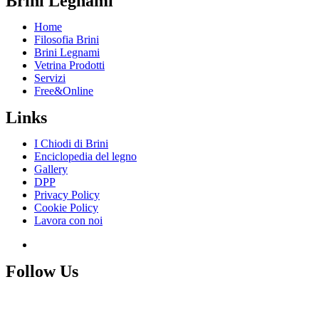
Brini Legnami
Home
Filosofia Brini
Brini Legnami
Vetrina Prodotti
Servizi
Free&Online
Links
I Chiodi di Brini
Enciclopedia del legno
Gallery
DPP
Privacy Policy
Cookie Policy
Lavora con noi
Follow Us