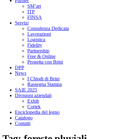
Partner
SM’art
ITP
FINSA
Servizi
Consulenza Dedicata
Lavorazioni
Logistica
Fidelity
Partnership
Free & Online
Progetta con Brini
DPP
News
I Chiodi di Brini
Rassegna Stampa
SAIE 2025
Divisioni aziendali
Exhib
Cortek
Enciclopedia del legno
Catalogo
Contatti
Tag:
foreste pluviali