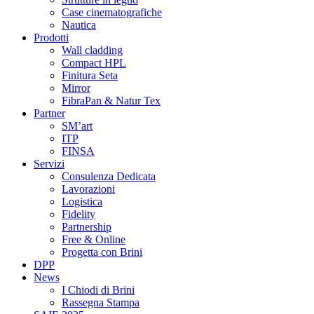
Case cinematografiche
Nautica
Prodotti
Wall cladding
Compact HPL
Finitura Seta
Mirror
FibraPan & Natur Tex
Partner
SM’art
ITP
FINSA
Servizi
Consulenza Dedicata
Lavorazioni
Logistica
Fidelity
Partnership
Free & Online
Progetta con Brini
DPP
News
I Chiodi di Brini
Rassegna Stampa