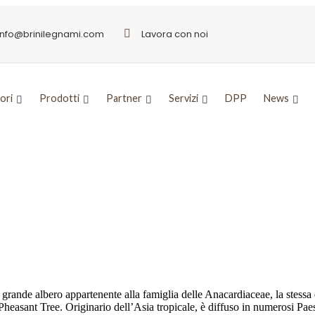
info@brinilegnami.com
Lavora con noi
ori
Prodotti
Partner
Servizi
DPP
News
egante
rande albero appartenente alla famiglia delle Anacardiaceae, la stessa d
asant Tree. Originario dell’Asia tropicale, è diffuso in numerosi Paesi