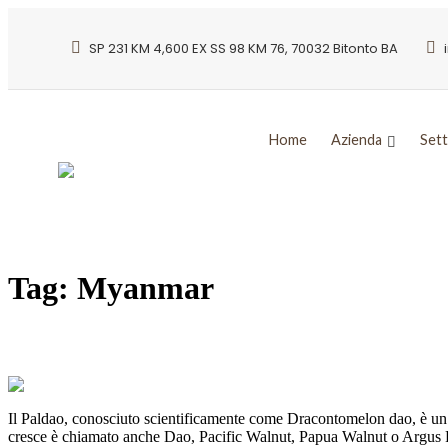
SP 231 KM 4,600 EX SS 98 KM 76, 70032 Bitonto BA
Home
Azienda
Sett
Tag:
Myanmar
PALDAO: il gigante tropicale dal legno el
Il Paldao, conosciuto scientificamente come Dracontomelon dao, è un g
cresce è chiamato anche Dao, Pacific Walnut, Papua Walnut o Argus Phe