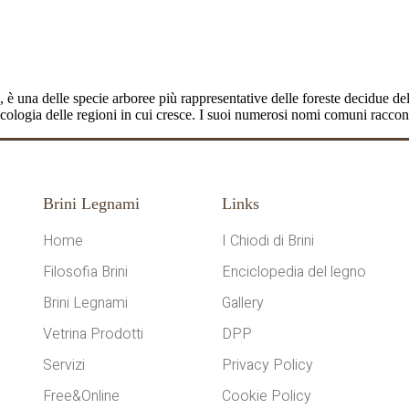
drillo
a, è una delle specie arboree più rappresentative delle foreste decidue 
ecologia delle regioni in cui cresce. I suoi numerosi nomi comuni raccon
Brini Legnami
Links
Home
I Chiodi di Brini
Filosofia Brini
Enciclopedia del legno
Brini Legnami
Gallery
Vetrina Prodotti
DPP
Servizi
Privacy Policy
Free&Online
Cookie Policy