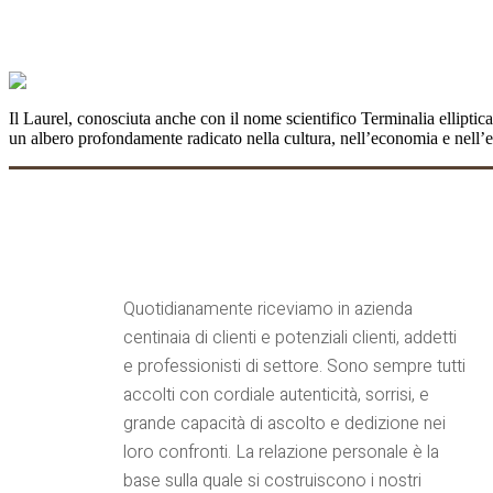
LAUREL: l’albero dalla corteccia di cocco
Il Laurel, conosciuta anche con il nome scientifico Terminalia elliptic
un albero profondamente radicato nella cultura, nell’economia e nell’
Quotidianamente riceviamo in azienda
centinaia di clienti e potenziali clienti, addetti
e professionisti di settore. Sono sempre tutti
accolti con cordiale autenticità, sorrisi, e
grande capacità di ascolto e dedizione nei
loro confronti. La relazione personale è la
base sulla quale si costruiscono i nostri