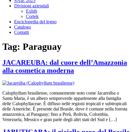
SAIE 2025
Divisioni aziendali
Exhib
Cortek
Enciclopedia del legno
Catalogo
Contatti
Tag:
Paraguay
JACAREUBA: dal cuore dell’Amazzonia
alla cosmetica moderna
Calophyllum brasiliense, comunemente noto come Jacareúba o
Santa Maria, è un albero sempreverde appartenente alla famiglia
delle Calophyllaceae. È diffuso nelle regioni tropicali e subtropicali
delle Americhe. È presente dal Brasile, dove è comune nella foresta
amazzonica, al Paraguay; fino a Perù, Bolivia, Colombia,
Venezuela, Messico e gran parte degli altri stati del Sud e […]
JABUTICABA: il gioiello nero del Brasile