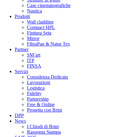
Case cinematografiche
Nautica
Prodotti
Wall cladding
Compact HPL
Finitura Seta
Mirror
FibraPan & Natur Tex
Partner
SM’art
ITP
FINSA
Servizi
Consulenza Dedicata
Lavorazioni
Logistica
Fidelity
Partnership
Free & Online
Progetta con Brini
DPP
News
I Chiodi di Brini
Rassegna Stampa