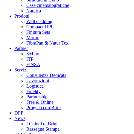
Case cinematografiche
Nautica
Prodotti
Wall cladding
Compact HPL
Finitura Seta
Mirror
FibraPan & Natur Tex
Partner
SM’art
ITP
FINSA
Servizi
Consulenza Dedicata
Lavorazioni
Logistica
Fidelity
Partnership
Free & Online
Progetta con Brini
DPP
News
I Chiodi di Brini
Rassegna Stampa