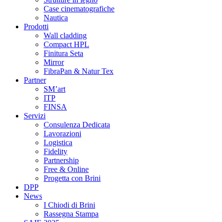
Case cinematografiche
Nautica
Prodotti
Wall cladding
Compact HPL
Finitura Seta
Mirror
FibraPan & Natur Tex
Partner
SM’art
ITP
FINSA
Servizi
Consulenza Dedicata
Lavorazioni
Logistica
Fidelity
Partnership
Free & Online
Progetta con Brini
DPP
News
I Chiodi di Brini
Rassegna Stampa