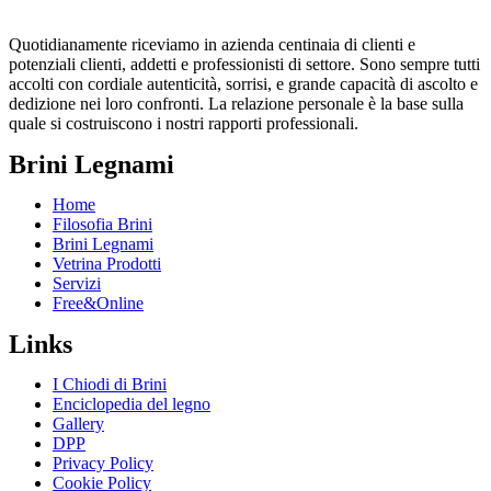
Quotidianamente riceviamo in azienda centinaia di clienti e
potenziali clienti, addetti e professionisti di settore. Sono sempre tutti
accolti con cordiale autenticità, sorrisi, e grande capacità di ascolto e
dedizione nei loro confronti. La relazione personale è la base sulla
quale si costruiscono i nostri rapporti professionali.
Brini Legnami
Home
Filosofia Brini
Brini Legnami
Vetrina Prodotti
Servizi
Free&Online
Links
I Chiodi di Brini
Enciclopedia del legno
Gallery
DPP
Privacy Policy
Cookie Policy