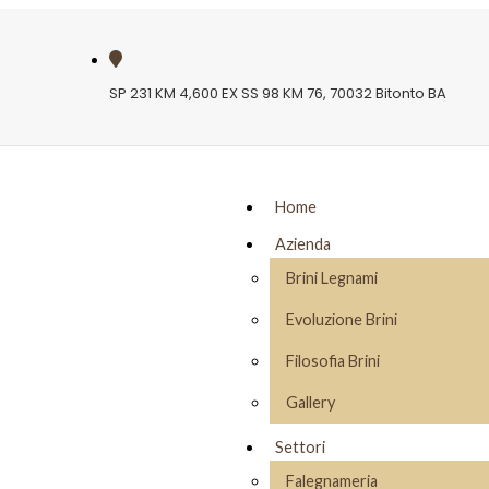
SP 231 KM 4,600 EX SS 98 KM 76, 70032 Bitonto BA
Home
Azienda
Brini Legnami
Evoluzione Brini
Filosofia Brini
Gallery
Settori
Falegnameria