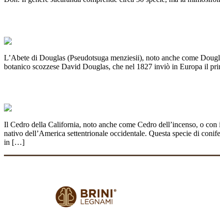
ABETE DI DOUGLAS: Il legno versatile ch
L’Abete di Douglas (Pseudotsuga menziesii), noto anche come Douglasi
botanico scozzese David Douglas, che nel 1827 inviò in Europa il prim
CEDRO DELLA CALIFORNIA: L’albero de
Il Cedro della California, noto anche come Cedro dell’incenso, o con
nativo dell’America settentrionale occidentale. Questa specie di conife
in […]