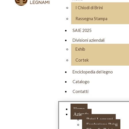
I Chiodi di Brini
Rassegna Stampa
SAIE 2025
Divisioni aziendali
Exhib
Cortek
Enciclopedia del legno
Catalogo
Contatti
Home
Azienda
Brini Legnami
Evoluzione Brini