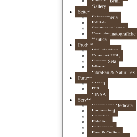
Filosofia Brini
Gallery
Settori
Falegnameria
Edilizia
Strutture in legno
Case cinematografiche
Nautica
Prodotti
Wall cladding
Compact HPL
Finitura Seta
Mirror
FibraPan & Natur Tex
Partner
SM’art
ITP
FINSA
Servizi
Consulenza Dedicata
Lavorazioni
Logistica
Fidelity
Partnership
Free & Online