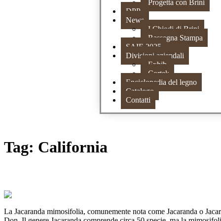
Progetta con Brini
DPP
News
I Chiodi di Brini
Rassegna Stampa
SAIE 2025
Divisioni aziendali
Exhib
Cortek
Enciclopedia del legno
Catalogo
Contatti
Tag:
California
JACARANDA: il cielo tra i rami
La Jacaranda mimosifolia, comunemente nota come Jacaranda o Jacarand
Don. Il genere Jacaranda comprende circa 50 specie, ma la mimosifolia