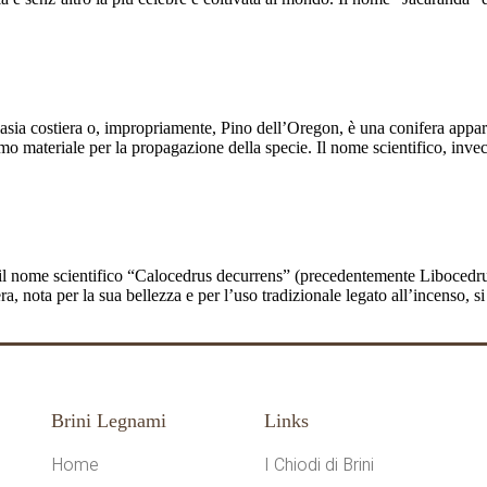
e ha conquistato il mondo
a costiera o, impropriamente, Pino dell’Oregon, è una conifera appart
o materiale per la propagazione della specie. Il nome scientifico, inve
ll’incenso
 il nome scientifico “Calocedrus decurrens” (precedentemente Libocedrus
ra, nota per la sua bellezza e per l’uso tradizionale legato all’incenso,
Brini Legnami
Links
Home
I Chiodi di Brini