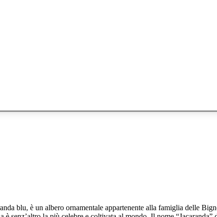
a blu, è un albero ornamentale appartenente alla famiglia delle Bigno
 è senz’altro la più celebre e coltivata al mondo. Il nome “Jacaranda”