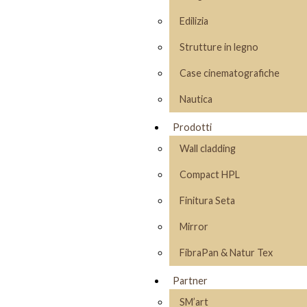
Edilizia
Strutture in legno
Case cinematografiche
Nautica
Prodotti
Wall cladding
Compact HPL
Finitura Seta
Mirror
FibraPan & Natur Tex
Partner
SM’art