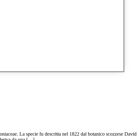
niaceae. La specie fu descritta nel 1822 dal botanico scozzese David
 deriva da una […]