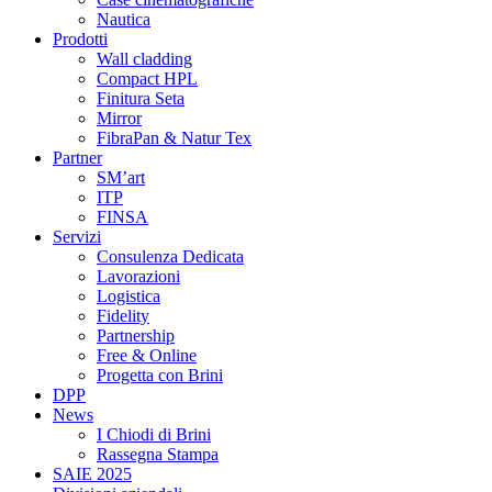
Nautica
Prodotti
Wall cladding
Compact HPL
Finitura Seta
Mirror
FibraPan & Natur Tex
Partner
SM’art
ITP
FINSA
Servizi
Consulenza Dedicata
Lavorazioni
Logistica
Fidelity
Partnership
Free & Online
Progetta con Brini
DPP
News
I Chiodi di Brini
Rassegna Stampa
SAIE 2025