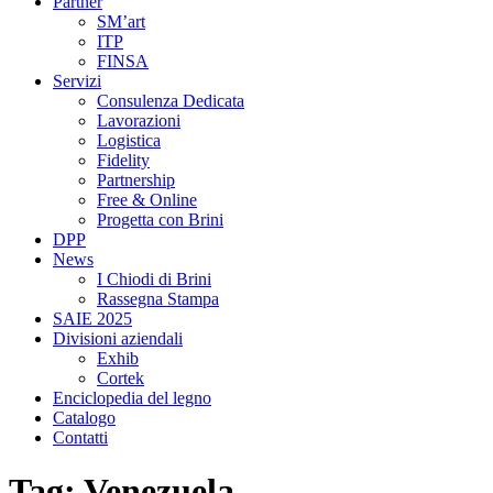
Partner
SM’art
ITP
FINSA
Servizi
Consulenza Dedicata
Lavorazioni
Logistica
Fidelity
Partnership
Free & Online
Progetta con Brini
DPP
News
I Chiodi di Brini
Rassegna Stampa
SAIE 2025
Divisioni aziendali
Exhib
Cortek
Enciclopedia del legno
Catalogo
Contatti
Tag:
Venezuela