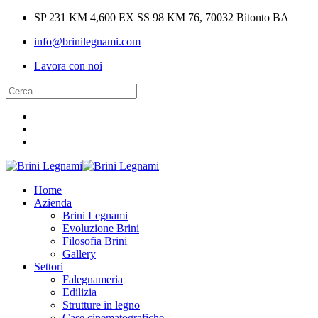
SP 231 KM 4,600 EX SS 98 KM 76, 70032 Bitonto BA
info@brinilegnami.com
Lavora con noi
Home
Azienda
Brini Legnami
Evoluzione Brini
Filosofia Brini
Gallery
Settori
Falegnameria
Edilizia
Strutture in legno
Case cinematografiche