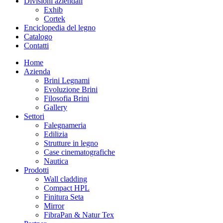
Divisioni aziendali
Exhib
Cortek
Enciclopedia del legno
Catalogo
Contatti
Home
Azienda
Brini Legnami
Evoluzione Brini
Filosofia Brini
Gallery
Settori
Falegnameria
Edilizia
Strutture in legno
Case cinematografiche
Nautica
Prodotti
Wall cladding
Compact HPL
Finitura Seta
Mirror
FibraPan & Natur Tex