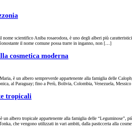
zzonia
ome scientifico Aniba rosaeodora, è uno degli alberi più caratteristici 
. Nonostante il nome comune possa trarre in inganno, non […]
lla cosmetica moderna
a, è un albero sempreverde appartenente alla famiglia delle Calophylla
ica, al Paraguay; fino a Perù, Bolivia, Colombia, Venezuela, Messico e 
 tropicali
 albero tropicale appartenente alla famiglia delle “Leguminose”, più 
onka, che vengono utilizzati in vari ambiti, dalla pasticceria alla cosmet