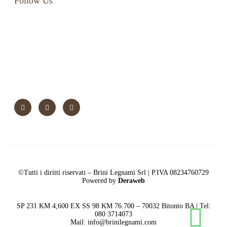
Follow Us
©Tutti i diritti riservati – Brini Legnami Srl | P.IVA 08234760729
Powered by
Deraweb
SP 231 KM 4,600 EX SS 98 KM 76.700 – 70032 Bitonto BA | Tel:
080 3714073
Mail: info@brinilegnami.com