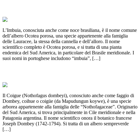
subtropicali
L’Imbuia, conosciuta anche come noce brasiliana, è il nome comune
dell’albero Ocotea porosa, una specie appartenente alla famiglia
delle Lauracee, la stessa della cannella e dell’alloro. Il nome
scientifico completo è Ocotea porosa, e si tratta di una pianta
endemica del Sud America, in particolare del Brasile meridionale. I
suoi nomi in portoghese includono “imbuia”, […]
COIGUE: Il faggio Sud Americano
Il Coigue (Nothofagus dombeyi), conosciuto anche come faggio di
Dombey, coihue o coigüe (da Mapudungun koywe), è una specie
arborea appartenente alla famiglia delle “Nothofagaceae”. Originario
del Sud America, si trova principalmente in Cile meridionale e nella
Patagonia argentina. Il nome scientifico onora il botanico francese
Joseph Dombey (1742-1794). Si tratta di un albero sempreverde
[…]