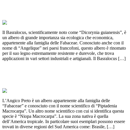
BASRALOCUS: Legame profondo con la
Guyana
Il Basralocus, scientificamente noto come “Dicorynia guianensis”, è
un albero di grande importanza sia ecologica che economica,
appartenente alla famiglia delle Fabaceae. Conosciuto anche con il
nome di “Angelique” nei paesi francofoni, questo albero è rinomato
per il suo legno estremamente resistente e durevole, che trova
applicazioni in vari settori industriali e artigianali. Il Basralocus […]
ANGICO PRETO: Tesoro nascosto del
Sud America
L’Angico Preto è un albero appartenente alla famiglia delle
“Fabaceae” e conosciuto con il nome scientifico di “Piptadenia
Macrocarpa”. Un altro nome scientifico con cui si identifica questa
specie è “Niopa Macrocarpa”. La sua zona nativa è quella
dell’America tropicale. In particolare suoi esemplari possono essere
trovati in diverse regioni del Sud America come: Brasile, […]