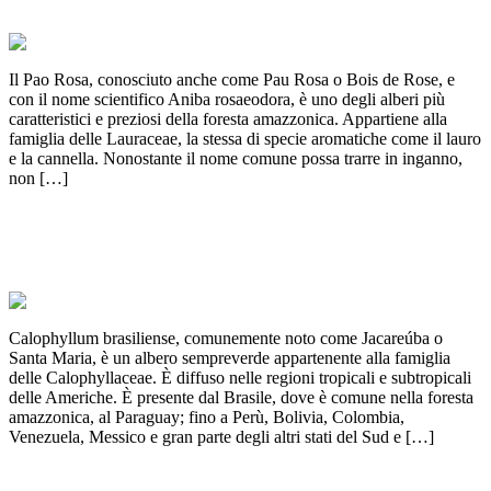
Il Pao Rosa, conosciuto anche come Pau Rosa o Bois de Rose, e
con il nome scientifico Aniba rosaeodora, è uno degli alberi più
caratteristici e preziosi della foresta amazzonica. Appartiene alla
famiglia delle Lauraceae, la stessa di specie aromatiche come il lauro
e la cannella. Nonostante il nome comune possa trarre in inganno,
non […]
JACAREUBA: dal cuore dell’Amazzonia
alla cosmetica moderna
Calophyllum brasiliense, comunemente noto come Jacareúba o
Santa Maria, è un albero sempreverde appartenente alla famiglia
delle Calophyllaceae. È diffuso nelle regioni tropicali e subtropicali
delle Americhe. È presente dal Brasile, dove è comune nella foresta
amazzonica, al Paraguay; fino a Perù, Bolivia, Colombia,
Venezuela, Messico e gran parte degli altri stati del Sud e […]
IMBUIA: Noce Brasiliano delle foreste