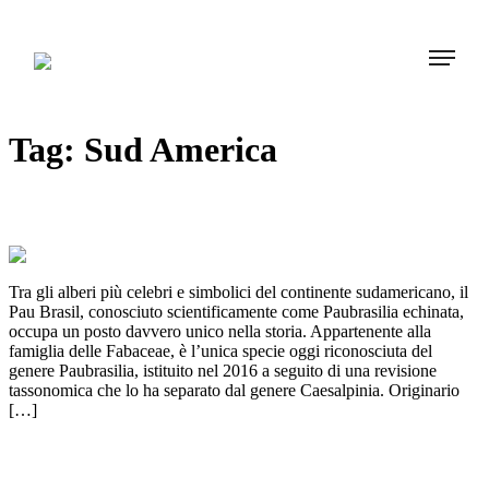
Tag:
Sud America
PAU BRASIL: Albero simbolo del Brasile
Tra gli alberi più celebri e simbolici del continente sudamericano, il
Pau Brasil, conosciuto scientificamente come Paubrasilia echinata,
occupa un posto davvero unico nella storia. Appartenente alla
famiglia delle Fabaceae, è l’unica specie oggi riconosciuta del
genere Paubrasilia, istituito nel 2016 a seguito di una revisione
tassonomica che lo ha separato dal genere Caesalpinia. Originario
[…]
PAO ROSA: L’albero aromatico
dell’Amazzonia